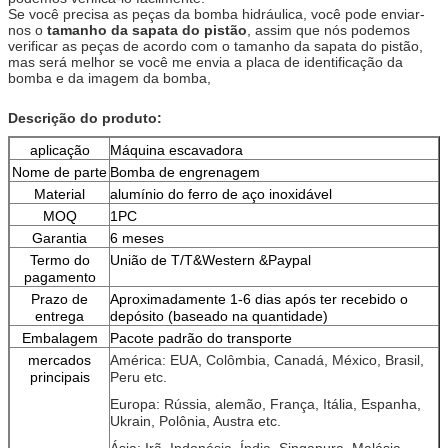
Se você precisa as peças da bomba hidráulica, você pode enviar-
nos o
tamanho da sapata do pistão
, assim que nós podemos
verificar as peças de acordo com o tamanho da sapata do pistão,
mas será melhor se você me envia a placa de identificação da
bomba e da imagem da bomba,
Descrição do produto:
aplicação
Máquina escavadora
Nome de parte
Bomba de engrenagem
Material
alumínio do ferro de aço inoxidável
MOQ
1PC
Garantia
6 meses
Termo do
União de T/T&Western &Paypal
pagamento
Prazo de
Aproximadamente 1-6 dias após ter recebido o
entrega
depósito (baseado na quantidade)
Embalagem
Pacote padrão do transporte
mercados
América: EUA, Colômbia, Canadá, México, Brasil,
principais
Peru etc.
Europa: Rússia, alemão, França, Itália, Espanha,
Ukrain, Polônia, Austra etc.
Ásia: Irã, Indonésia, Índia, Singapura, Malásia,