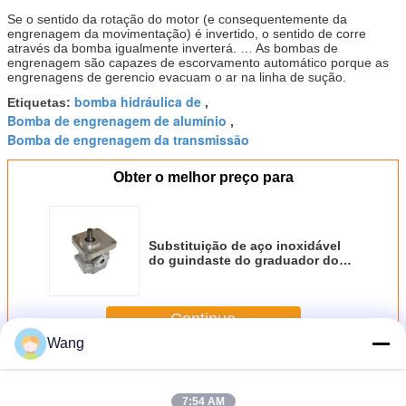
Se o sentido da rotação do motor (e consequentemente da
engrenagem da movimentação) é invertido, o sentido de corre
através da bomba igualmente inverterá. … As bombas de
engrenagem são capazes de escorvamento automático porque as
engrenagens de gerencio evacuam o ar na linha de sução.
bomba hidráulica de
Etiquetas:
,
Bomba de engrenagem de alumínio
,
Bomba de engrenagem da transmissão
Obter o melhor preço para
Substituição de aço inoxidável
do guindaste do graduador do
caminhão basculante da bomba
de engrenagem de SHOWA 10T
Continue
Wang
Bomba de engrenagem de
Mais
7:54 AM