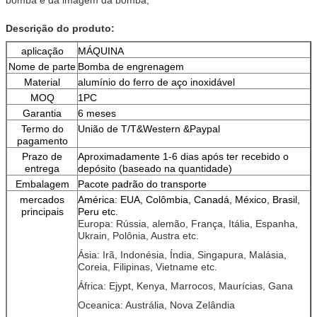
Descrição do produto:
aplicação
MÁQUINA
Nome de parte
Bomba de engrenagem
Material
alumínio do ferro de aço inoxidável
MOQ
1PC
Garantia
6 meses
Termo do
União de T/T&Western &Paypal
pagamento
Prazo de
Aproximadamente 1-6 dias após ter recebido o
entrega
depósito (baseado na quantidade)
Embalagem
Pacote padrão do transporte
mercados
América: EUA, Colômbia, Canadá, México, Brasil,
principais
Peru etc.
Europa: Rússia, alemão, França, Itália, Espanha,
Ukrain, Polônia, Austra etc.
Ásia: Irã, Indonésia, Índia, Singapura, Malásia,
Coreia, Filipinas, Vietname etc.
África: Ejypt, Kenya, Marrocos, Maurícias, Gana
Oceanica: Austrália, Nova Zelândia