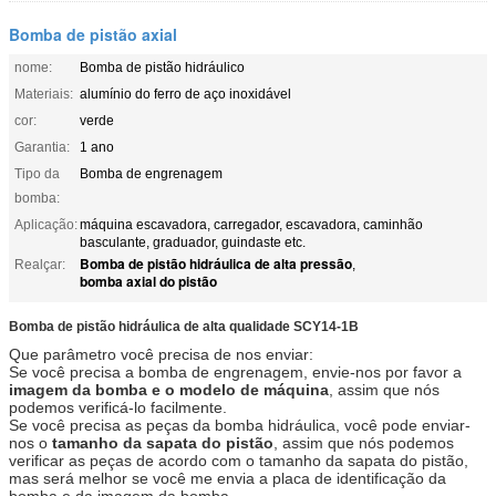
Bomba de pistão axial
nome:
Bomba de pistão hidráulico
Materiais:
alumínio do ferro de aço inoxidável
cor:
verde
Garantia:
1 ano
Tipo da
Bomba de engrenagem
bomba:
Aplicação:
máquina escavadora, carregador, escavadora, caminhão
basculante, graduador, guindaste etc.
Bomba de pistão hidráulica de alta pressão
Realçar:
,
bomba axial do pistão
Bomba de pistão hidráulica
de alta qualidade
SCY14-1B
Que parâmetro você precisa de nos enviar:
Se você precisa a bomba de engrenagem, envie-nos por favor a
imagem da bomba e o modelo de máquina
, assim que nós
podemos verificá-lo facilmente.
Se você precisa as peças da bomba hidráulica, você pode enviar-
nos o
tamanho da sapata do pistão
, assim que nós podemos
verificar as peças de acordo com o tamanho da sapata do pistão,
mas será melhor se você me envia a placa de identificação da
bomba e da imagem da bomba,