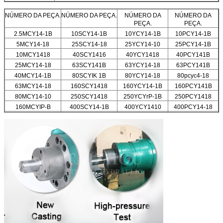
NÚMERO DA PEÇA.
NÚMERO DA PEÇA.
NÚMERO DA
NÚMERO DA
PEÇA.
PEÇA.
2.5MCY14-1B
10SCY14-1B
10YCY14-1B
10PCY14-1B
5MCY14-18
25SCY14-18
25YCY14-10
25PCY14-1B
10MCY1418
40SCY1416
40YCY1418
40PCY141B
25MCY14-18
63SCY141B
63YCY14-18
63PCY141B
40MCY14-1B
80SCYIK 1B
80YCY14-18
80pcyc4-18
63MCY14-18
160SCY1418
160YCY14-1B
160PCY141B
80MCY14-10
250SCY1418
250YCYrP-1B
250PCY1418
160MCYIP-B
400SCY14-1B
400YCY1410
400PCY14-18
250MCY14-10
400MCY14-10