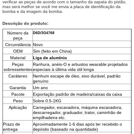
verificar as peças de acordo com o tamanho da sapata do pistão,
mas será melhor se você me envia a placa de identificação da
bomba e da imagem da bomba.
Descrição do produto:
Número da
D6D/3G4768
peça
Circunstância
Novo
OEM
Sim (feito em China)
Material
Liga de alumínio
Peças
Ranhura, anéis-O e arbustos wearable projetados
sobresselentes
especiais à última vida útil longa
Caráteres
Nenhum escape de óleo, eixo durável, padrão
genuíno
Garantia
Um ano
Pacote
Exportação padrão de madeira/caixas da caixa
Peso
Sobre 0.5-1KG
Aplicação
Carregador, escavadora, máquina escavadora,
descarregador, graduador, trator, caminhão de
empilhadeira etc.
Prazo de
Aproximadamente 1-6 dias após ter recebido o
entrega
depósito (baseado na quantidade)