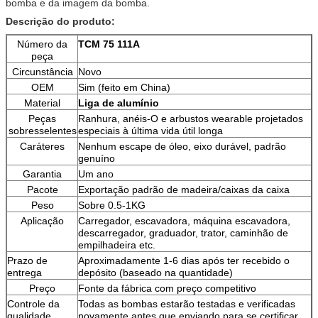
bomba e da imagem da bomba.
Descrição do produto:
Número da
TCM 75 111A
peça
Circunstância
Novo
OEM
Sim (feito em China)
Material
Liga de alumínio
Peças
Ranhura, anéis-O e arbustos wearable projetados
sobresselentes
especiais à última vida útil longa
Caráteres
Nenhum escape de óleo, eixo durável, padrão
genuíno
Garantia
Um ano
Pacote
Exportação padrão de madeira/caixas da caixa
Peso
Sobre 0.5-1KG
Aplicação
Carregador, escavadora, máquina escavadora,
descarregador, graduador, trator, caminhão de
empilhadeira etc.
Prazo de
Aproximadamente 1-6 dias após ter recebido o
entrega
depósito (baseado na quantidade)
Preço
Fonte da fábrica com preço competitivo
Controle da
Todas as bombas estarão testadas e verificadas
qualidade
novamente antes que enviando para se certificar