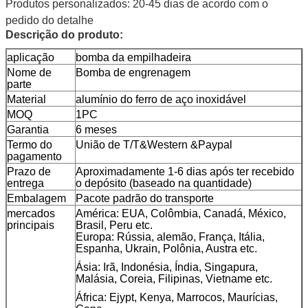
Produtos personalizados: 20-45 dias de acordo com o
pedido do detalhe
Descrição do produto:
aplicação
bomba da empilhadeira
Nome de
Bomba de engrenagem
parte
Material
alumínio do ferro de aço inoxidável
MOQ
1PC
Garantia
6 meses
Termo do
União de T/T&Western &Paypal
pagamento
Prazo de
Aproximadamente 1-6 dias após ter recebido
entrega
o depósito (baseado na quantidade)
Embalagem
Pacote padrão do transporte
mercados
América: EUA, Colômbia, Canadá, México,
principais
Brasil, Peru etc.
Europa: Rússia, alemão, França, Itália,
Espanha, Ukrain, Polônia, Austra etc.
Ásia: Irã, Indonésia, Índia, Singapura,
Malásia, Coreia, Filipinas, Vietname etc.
África: Ejypt, Kenya, Marrocos, Maurícias,