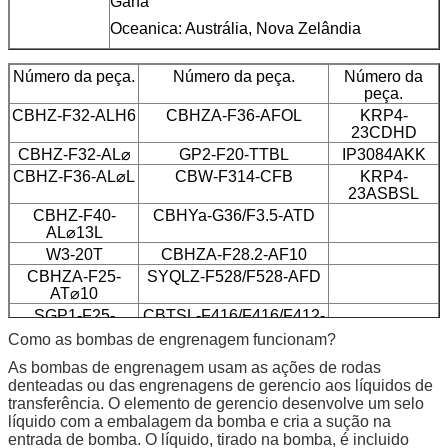
Gana
Oceanica: Austrália, Nova Zelândia
Número da peça.
Número da peça.
Número da
peça.
CBHZ-F32-ALH6
CBHZA-F36-AFOL
KRP4-
23CDHD
CBHZ-F32-AL⌀
GP2-F20-TTBL
IP3084AKK
CBHZ-F36-AL⌀L
CBW-F314-CFB
KRP4-
23ASBSL
CBHZ-F40-
CBHYa-G36/F3.5-ATD
AL⌀13L
W3-20T
CBHZA-F28.2-AF10
CBHZA-F25-
SYQLZ-F528/F528-AFD
AT⌀10
SGP1-F25-
CBTSL-F416/F416/F412-
AT⌀10L
AF1
Como as bombas de engrenagem funcionam?
CBT-F423-
CBQLQ-F540/F540-CFH
As bombas de engrenagem usam as ações de rodas
AL8⌀11L
denteadas ou das engrenagens de gerencio aos líquidos de
CBWZT-F320-
transferência. O elemento de gerencio desenvolve um selo
AF⌀
líquido com a embalagem da bomba e cria a sução na
entrada de bomba. O líquido, tirado na bomba, é incluido