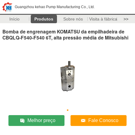
Guangzhou kehao Pump Manufacturing Co., Ltd.
Início
Produtos
Sobre nós
Visita à fábrica
>>
Bomba de engrenagem KOMATSU da empilhadeira de
CBQLQ-F540-F540 6T, alta pressão média de Mitsubishi
Melhor preço
Fale Conosco