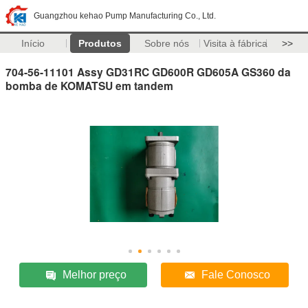
Guangzhou kehao Pump Manufacturing Co., Ltd.
Início
Produtos
Sobre nós
Visita à fábrica
>>
704-56-11101 Assy GD31RC GD600R GD605A GS360 da
bomba de KOMATSU em tandem
Melhor preço
Fale Conosco