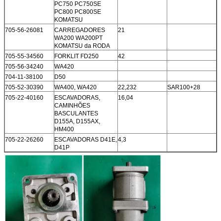
PC750 PC750SE
PC800 PC800SE
KOMATSU
705-56-26081
CARREGADORES
21
WA200 WA200PT
KOMATSU da RODA
705-55-34560
FORKLIT FD250
42
705-56-34240
WA420
704-11-38100
D50
705-52-30390
WA400, WA420
22,232
SAR100+28
705-22-40160
ESCAVADORAS,
16,04
CAMINHÕES
BASCULANTES
D155A, D155AX,
HM400
705-22-26260
ESCAVADORAS D41E,
4,3
D41P