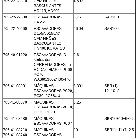
705-22-28310
CAMINHÕES
4,592
BASCULANTES
HD465, HD605
705-22-29000
ESCAVADORAS
5,75
SAR28 13T
D455A
705-22-40160
ESCAVADORAS
16,04
SAR100
D155A D155AX
CAMINHÕES
BASCULANTES
HM400 KOMATSU
705-40-01020
ESCAVADORAS, D-
3,6
séries dos
CARREGADORES da
RODA e HM300, PC60,
PC70,
WA380/380Z/430/470
705-41-08001
MÁQUINAS
8,301
SBR (1) -
ESCAVADORAS PC20,
10+10+8
PC30, PC38UU
705-41-08070
MÁQUINAS
8,26
ESCAVADORAS PC10,
PC15, PC20
705-41-08180
MÁQUINAS
SBR10+10+6+2.5
ESCAVADORAS PC07
705-41-08210
MÁQUINAS
10
SBR11+11+7+2.5
705-41-08240
ESCAVADORAS