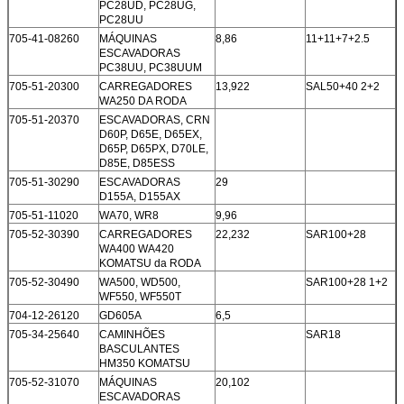
PC28UD, PC28UG,
PC28UU
705-41-08260
MÁQUINAS
8,86
11+11+7+2.5
ESCAVADORAS
PC38UU, PC38UUM
705-51-20300
CARREGADORES
13,922
SAL50+40 2+2
WA250 DA RODA
705-51-20370
ESCAVADORAS, CRN
D60P, D65E, D65EX,
D65P, D65PX, D70LE,
D85E, D85ESS
705-51-30290
ESCAVADORAS
29
D155A, D155AX
705-51-11020
WA70, WR8
9,96
705-52-30390
CARREGADORES
22,232
SAR100+28
WA400 WA420
KOMATSU da RODA
705-52-30490
WA500, WD500,
SAR100+28 1+2
WF550, WF550T
704-12-26120
GD605A
6,5
705-34-25640
CAMINHÕES
SAR18
BASCULANTES
HM350 KOMATSU
705-52-31070
MÁQUINAS
20,102
ESCAVADORAS