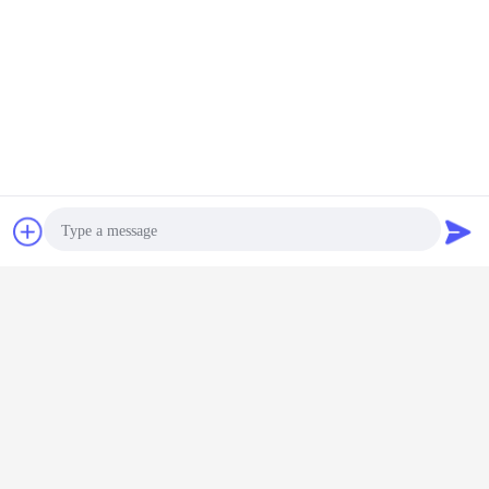
Se você quer conhecer mais, para contactar livremente nos,
e o welcom mostre-nos suas números da peça e fotos da
bomba.
Nós estamos aqui e esperando o.
Bate-papo
Pedir um
Peças hidráulicas da máquina escavadora
Etiquetas:
,
orçamento
bomba hidráulica KOMATSU
,
Bomba hidráulica da máquina escavadora de KOMATSU
Obter o melhor preço para
Photo
Video Call
704-56-11101 Assy GD31RC
Audio Call
GD600R GD605A GS360 da
bomba de KOMATSU em tandem