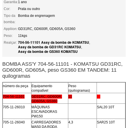
Garantia:
1 ano
Cor:
Prata ou outro
Tipo da
Bomba de engrenagem
bomba:
Appliion:
GD31RC, GD600R, GD605A, GS360
Peso:
11kgs
704-56-11101 Assy da bomba de KOMATSU
Realçar:
,
Assy da bomba de GD31RC KOMATSU
,
Assy da bomba de GS360 KOMATSU
BOMBA ASS'Y 704-56-11101 - KOMATSU GD31RC,
GD600R, GD605A, peso GS360 EM TANDEM: 11
quilogramas
número da peça
Equipamento
Peso
compatível
(quilogramas)
704-56-11101
GD31RC, GD600R,
11
GD605A, GS360
705-11-26010
MÁQUINAS
SAL20 10T
ESCAVADORAS
PW150
705-11-26040
CARREGADORES
4,3
SAR25 10T
WA50 DA RODA