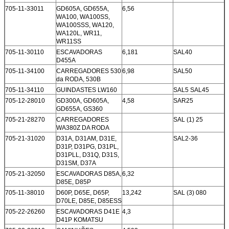
705-11-33011
GD605A, GD655A,
6,56
WA100, WA100SS,
WA100SSS, WA120,
WA120L, WR11,
WR11SS
705-11-30110
ESCAVADORAS
6,181
SAL40
D455A
705-11-34100
CARREGADORES 530
6,98
SAL50
da RODA, 530B
705-11-34110
GUINDASTES LW160
SAL5 SAL45
705-12-28010
GD300A, GD605A,
4,58
SAR25
GD655A, GS360
705-21-28270
CARREGADORES
SAL (1) 25
WA380Z DA RODA
705-21-31020
D31A, D31AM, D31E,
SAL2-36
D31P, D31PG, D31PL,
D31PLL, D31Q, D31S,
D31SM, D37A
705-21-32050
ESCAVADORAS D85A,
6,32
D85E, D85P
705-11-38010
D60P, D65E, D65P,
13,242
SAL (3) 080
D70LE, D85E, D85ESS
705-22-26260
ESCAVADORAS D41E
4,3
D41P KOMATSU