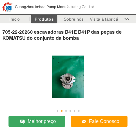
Guangzhou kehao Pump Manufacturing Co., Ltd.
Início
Produtos
Sobre nós
Visita à fábrica
>>
705-22-26260 escavadoras D41E D41P das peças de
KOMATSU do conjunto da bomba
Melhor preço
Fale Conosco