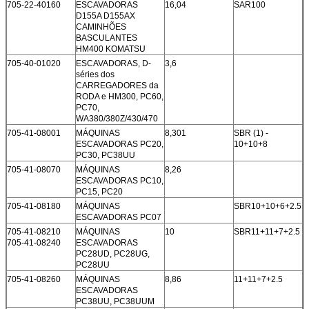
705-22-40160
ESCAVADORAS
16,04
SAR100
D155A D155AX
CAMINHÕES
BASCULANTES
HM400 KOMATSU
705-40-01020
ESCAVADORAS, D-
3,6
séries dos
CARREGADORES da
RODA e HM300, PC60,
PC70,
WA380/380Z/430/470
705-41-08001
MÁQUINAS
8,301
SBR (1) -
ESCAVADORAS PC20,
10+10+8
PC30, PC38UU
705-41-08070
MÁQUINAS
8,26
ESCAVADORAS PC10,
PC15, PC20
705-41-08180
MÁQUINAS
SBR10+10+6+2.5
ESCAVADORAS PC07
705-41-08210
MÁQUINAS
10
SBR11+11+7+2.5
705-41-08240
ESCAVADORAS
PC28UD, PC28UG,
PC28UU
705-41-08260
MÁQUINAS
8,86
11+11+7+2.5
ESCAVADORAS
PC38UU, PC38UUM