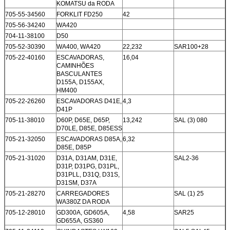
KOMATSU da RODA
705-55-34560
FORKLIT FD250
42
705-56-34240
WA420
704-11-38100
D50
705-52-30390
WA400, WA420
22,232
SAR100+28
705-22-40160
ESCAVADORAS,
16,04
CAMINHÕES
BASCULANTES
D155A, D155AX,
HM400
705-22-26260
ESCAVADORAS D41E,
4,3
D41P
705-11-38010
D60P, D65E, D65P,
13,242
SAL (3) 080
D70LE, D85E, D85ESS
705-21-32050
ESCAVADORAS D85A,
6,32
D85E, D85P
705-21-31020
D31A, D31AM, D31E,
SAL2-36
D31P, D31PG, D31PL,
D31PLL, D31Q, D31S,
D31SM, D37A
705-21-28270
CARREGADORES
SAL (1) 25
WA380Z DA RODA
705-12-28010
GD300A, GD605A,
4,58
SAR25
GD655A, GS360