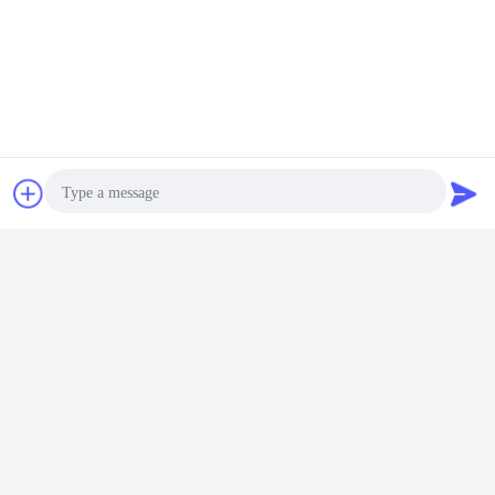
Bate-papo
Pedir um
orçamento
Photo
Video Call
Audio Call