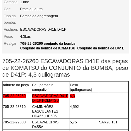
Garantia:
1 ano
Cor:
Prata ou outro
Tipo da
Bomba de engrenagem
bomba:
Appliion:
ESCAVADORAS D41E D41P
Peso:
4.3kgs
705-22-26260 conjunto da bomba
Realçar:
,
Conjunto da bomba de KOMATSU
Conjunto da bomba de D41E
,
705-22-26260 ESCAVADORAS D41E das peças
de KOMATSU do CONJUNTO da BOMBA, peso
de D41P: 4,3 quilogramas
número da peça
Equipamento
Peso
compatível
(quilogramas)
705-22-26260
ESCAVADORAS D41E
4,3
D41P KOMATSU
705-22-28310
CAMINHÕES
4,592
BASCULANTES
HD465, HD605
705-22-29000
ESCAVADORAS
5,75
SAR28 13T
D455A