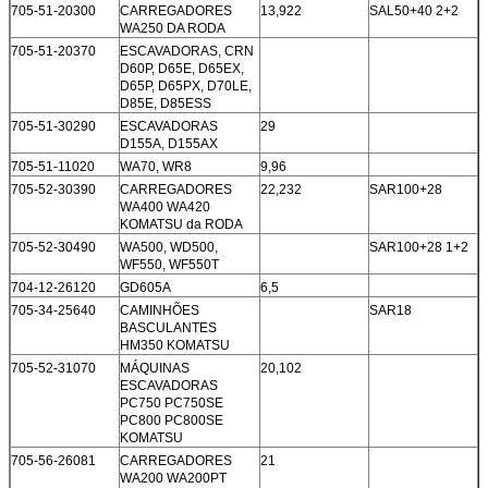
705-51-20300
CARREGADORES
13,922
SAL50+40 2+2
WA250 DA RODA
705-51-20370
ESCAVADORAS, CRN
D60P, D65E, D65EX,
D65P, D65PX, D70LE,
D85E, D85ESS
705-51-30290
ESCAVADORAS
29
D155A, D155AX
705-51-11020
WA70, WR8
9,96
705-52-30390
CARREGADORES
22,232
SAR100+28
WA400 WA420
KOMATSU da RODA
705-52-30490
WA500, WD500,
SAR100+28 1+2
WF550, WF550T
704-12-26120
GD605A
6,5
705-34-25640
CAMINHÕES
SAR18
BASCULANTES
HM350 KOMATSU
705-52-31070
MÁQUINAS
20,102
ESCAVADORAS
PC750 PC750SE
PC800 PC800SE
KOMATSU
705-56-26081
CARREGADORES
21
WA200 WA200PT