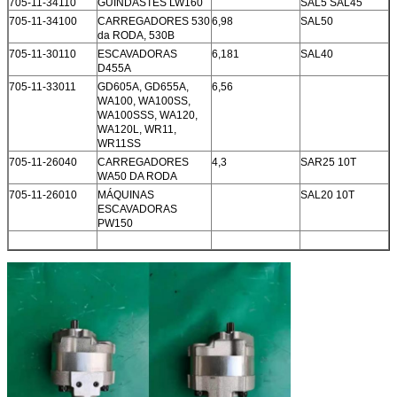
705-11-34110
GUINDASTES LW160
SAL5 SAL45
705-11-34100
CARREGADORES 530
6,98
SAL50
da RODA, 530B
705-11-30110
ESCAVADORAS
6,181
SAL40
D455A
705-11-33011
GD605A, GD655A,
6,56
WA100, WA100SS,
WA100SSS, WA120,
WA120L, WR11,
WR11SS
705-11-26040
CARREGADORES
4,3
SAR25 10T
WA50 DA RODA
705-11-26010
MÁQUINAS
SAL20 10T
ESCAVADORAS
PW150