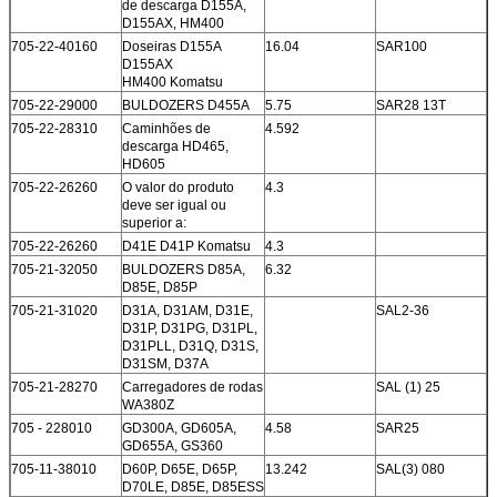
de descarga D155A,
D155AX, HM400
705-22-40160
Doseiras D155A
16.04
SAR100
D155AX
HM400 Komatsu
705-22-29000
BULDOZERS D455A
5.75
SAR28 13T
705-22-28310
Caminhões de
4.592
descarga HD465,
HD605
705-22-26260
O valor do produto
4.3
deve ser igual ou
superior a:
705-22-26260
D41E D41P Komatsu
4.3
705-21-32050
BULDOZERS D85A,
6.32
D85E, D85P
705-21-31020
D31A, D31AM, D31E,
SAL2-36
D31P, D31PG, D31PL,
D31PLL, D31Q, D31S,
D31SM, D37A
705-21-28270
Carregadores de rodas
SAL (1) 25
WA380Z
705 - 228010
GD300A, GD605A,
4.58
SAR25
GD655A, GS360
705-11-38010
D60P, D65E, D65P,
13.242
SAL(3) 080
D70LE, D85E, D85ESS