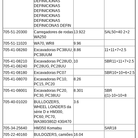
DEFINICIONAS
DEFINICIONAS
DEFINICIONAS
DEFINICIONAS
DEFINICIONAS
DEFINICONAS DEFIN
705-51-20300
Carregadores de rodas
13.922
SAL50+40 2+2
WA250
705-51-11020
WA70, WR8
9.96
705-41-08260
Excavadoras PC38UU,
8.86
11+11+7+2.5
PC38UUM
705-41-08210
Excavadoras PC28UD,
10
SBR11+11+7+2.5
705-41-08240
PC28UG, PC28UU
705-41-08180
Excavadoras PC07
SBR10+10+6+2.5
705-41-08070
Excavadoras PC10,
8.26
PC15, PC20
705-41-08001
Excavadoras PC20,
8.301
SBR
PC30, PC38UU
((1)-10+10+8
705-40-01020
BULLDOZERS,
3.6
WHEEL LOADERS da
série D e HM300,
PC60, PC70,
WA380/380Z/ 430/470
705-34-25640
HM350 Komatsu
SAR18
705-22-40160
BULDOZERS, camiões
16.04