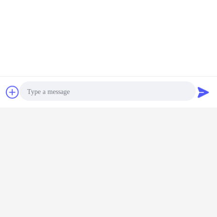
Bate-papo
Pedir um
orçamento
Photo
Video Call
Audio Call
bomba hidráulica do carregador
Etiquetas:
,
bomba de engrenagem do ferro fundido
,