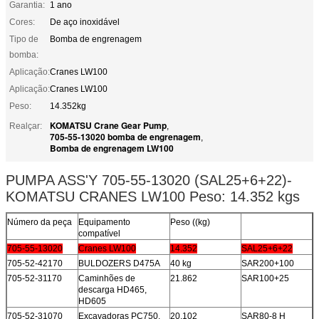
Garantia:
1 ano
Cores:
De aço inoxidável
Tipo de
Bomba de engrenagem
bomba:
Aplicação:
Cranes LW100
Aplicação:
Cranes LW100
Peso:
14.352kg
KOMATSU Crane Gear Pump
Realçar:
,
705-55-13020 bomba de engrenagem
,
Bomba de engrenagem LW100
PUMPA ASS'Y 705-55-13020 (SAL25+6+22)-
KOMATSU CRANES LW100 Peso: 14.352 kgs
Número da peça
Equipamento
Peso ((kg)
compatível
705-55-13020
Cranes LW100
14.352
SAL25+6+22
705-52-42170
BULDOZERS D475A
40 kg
SAR200+100
705-52-31170
Caminhões de
21.862
SAR100+25
descarga HD465,
HD605
705-52-31070
Excavadoras PC750,
20.102
SAR80-8 H