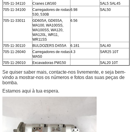
705-11-34110
Cranes LW160
SAL5 SAL45
705-11-34100
Carregadores de rodas
6.98
SAL50
530, 530B
705-11-33011
GD605A, GD655A,
6.56
WA100, WA100SS,
WA100SS, WA120,
WA120L, WR11,
WR11SS
705-11-30110
BULDOZERS D455A
6.181
SAL40
705-11-26040
Carregadores de rodas
4.3
SAR25 10T
WA50
705-11-26010
Excavadoras PW150
SAL20 10T
Se quiser saber mais, contacte-nos livremente, e seja bem-
vindo a mostrar-nos os números e fotos das suas peças de
bomba.
Estamos aqui à tua espera.