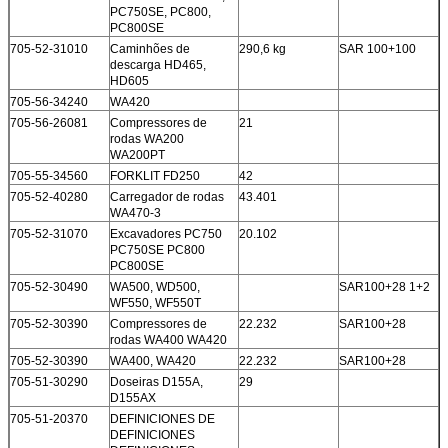
PC750SE, PC800,
PC800SE
705-52-31010
Caminhões de
290,6 kg
SAR 100+100
descarga HD465,
HD605
705-56-34240
WA420
705-56-26081
Compressores de
21
rodas WA200
WA200PT
705-55-34560
FORKLIT FD250
42
705-52-40280
Carregador de rodas
43.401
WA470-3
705-52-31070
Excavadores PC750
20.102
PC750SE PC800
PC800SE
705-52-30490
WA500, WD500,
SAR100+28 1+2
WF550, WF550T
705-52-30390
Compressores de
22.232
SAR100+28
rodas WA400 WA420
705-52-30390
WA400, WA420
22.232
SAR100+28
705-51-30290
Doseiras D155A,
29
D155AX
705-51-20370
DEFINICIONES DE
DEFINICIONES