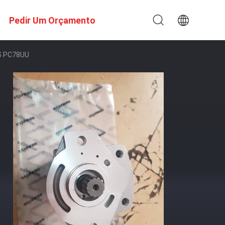
Pedir Um Orçamento
S PC78UU