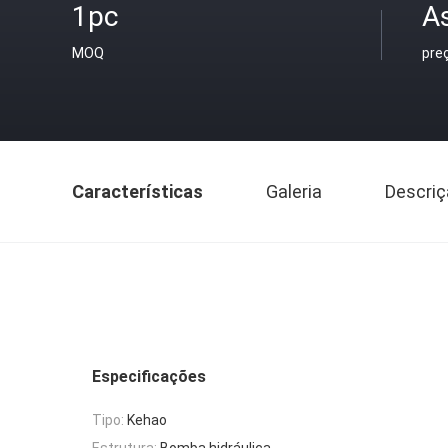
1pc
As
MOQ
pre
Características
Galeria
Descriç
Especificações
Tipo:
Kehao
Estrutura:
Bomba hidráulica