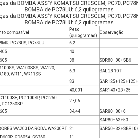
eças da BOMBA ASS'Y KOMATSU CRESCEM, PC70, PC78M
BOMBA de PC78UU: 6,2 quilogramas
eças da BOMBA ASS'Y KOMATSU CRESCEM, PC70, PC78M
BOMBA de PC78UU: 6,2 quilogramas
Peso
to compatível
Observação
(quilogramas)
78MR, PC78US, PC78UU
6,2
D405
40
D605
38
SDR80+80+SB6
A100SS, WA100SSS, WA120,
6,3
BAL 28 10T
A180, WR11, WR11SS
83
SAR125+125+125
40,001
SAR140+28+25
C1100SE, PC1100SP, PC1250,
27,06
, PC1250SP
D605
34,44
SAR80+80+6
SAR80+63+50
ORES WA200 DA RODA, WA200PT
21
SAR50+32+SBR10
D600R, GD605A, GS360
11