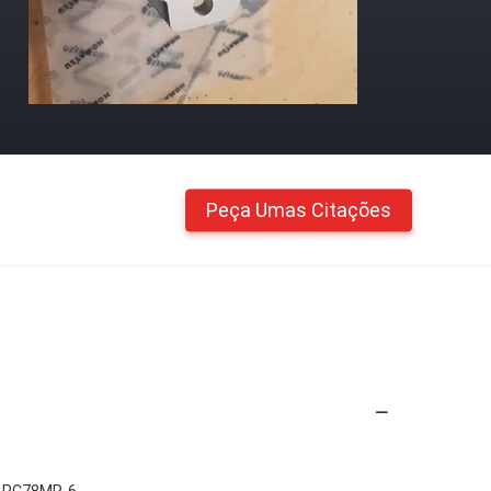
Peça Umas Citações
6 PC78MR-6