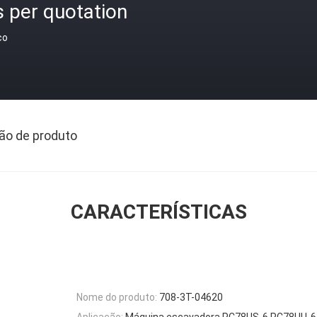
 per quotation
ço
ão de produto
CARACTERÍSTICAS
Nome do produto:
708-3T-04620
Aplicação:
Máquina escavadora PC78US-6 PC78UU-