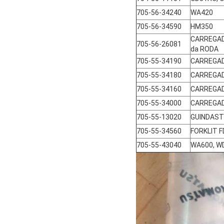
705-56-34240
WA420
705-56-34590
HM350
CARREGA
705-56-26081
da RODA
705-55-34190
CARREGAD
705-55-34180
CARREGAD
705-55-34160
CARREGAD
705-55-34000
CARREGAD
705-55-13020
GUINDAST
705-55-34560
FORKLIT 
705-55-43040
WA600, W