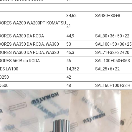
34,62
SAR80+80+8
DORES WA200 WA200PT KOMATSU
21
ORES WA380 DA RODA
44,9
SAL80+36+50+22
ORES WA350 DA RODA, WA380
53
SAL100+50+36+25
ORES WA300 DA RODA, WA320
45,3
SAL71+32+32+20
ORES 560B da RODA
46
SAL 100+050+063
ES LW100
14,352
SAL25+6+22
FD250
42
D600
48
SAL160+100+32 H