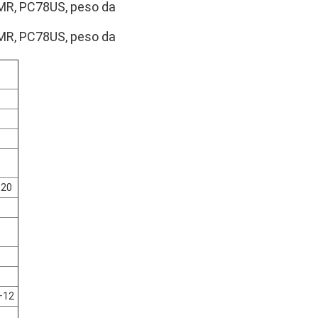
R, PC78US, peso da
R, PC78US, peso da
+20
+12