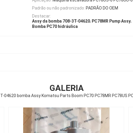
Padrão ou não padronizado:
PADRÃO DO OEM
Destacar:
,
,
Assy da bomba 708-3T-04620
PC78MR Pump Assy
Bomba PC70 hidráulica
GALERIA
3T-04620 bomba Assy Komatsu Parts Boom PC70 PC78MR PC78US P