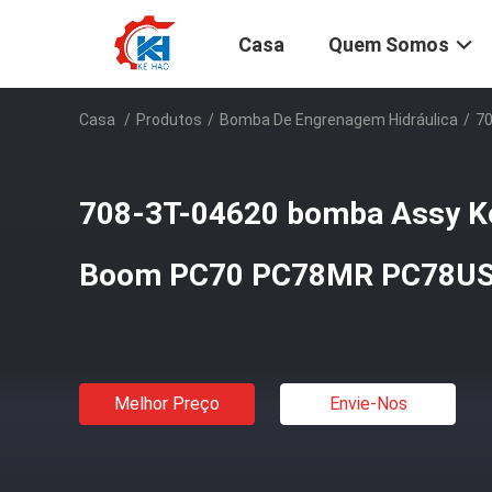
Casa
Quem Somos
Casa
/
Produtos
/
Bomba De Engrenagem Hidráulica
/
7
708-3T-04620 bomba Assy K
Boom PC70 PC78MR PC78U
Melhor Preço
Envie-Nos