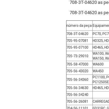
708-3T-04620 as p
708-3T-04620 as p
número da peça
Equipamen
708-3T-04620
PC70, PC
705-95-07081
HD325, H
705-95-07100
HD465, H
WA100, W
705-73-29010
WA150, W
705-58-47000
WA600
705-56-43020
WA450
PC1100, P
705-56-34360
PC1250SE
705-56-34630
HD465, H
705-56-34240
705-56-26081
CARREGAD
704-56-11101
GD31RC, G