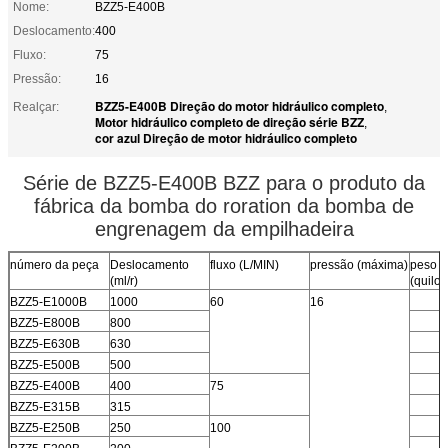
Nome:
BZZ5-E400B
Deslocamento:
400
Fluxo:
75
Pressão:
16
BZZ5-E400B Direção do motor hidráulico completo
Realçar:
,
Motor hidráulico completo de direção série BZZ
,
cor azul Direção de motor hidráulico completo
Série de BZZ5-E400B BZZ para o produto da
fábrica da bomba do roration da bomba de
engrenagem da empilhadeira
número da peça
Deslocamento
fluxo (L/MIN)
pressão (máxima)
peso
(ml/r)
(quilo
BZZ5-E1000B
1000
60
16
BZZ5-E800B
800
BZZ5-E630B
630
BZZ5-E500B
500
BZZ5-E400B
400
75
BZZ5-E315B
315
BZZ5-E250B
250
100