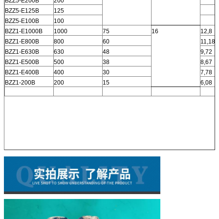
BZZ5-E200B
200
BZZ5-E125B
125
BZZ5-E100B
100
BZZ1-E1000B
1000
75
16
12,8
BZZ1-E800B
800
60
11,18
BZZ1-E630B
630
48
9,72
BZZ1-E500B
500
38
8,67
BZZ1-E400B
400
30
7,78
BZZ1-200B
200
15
6,08