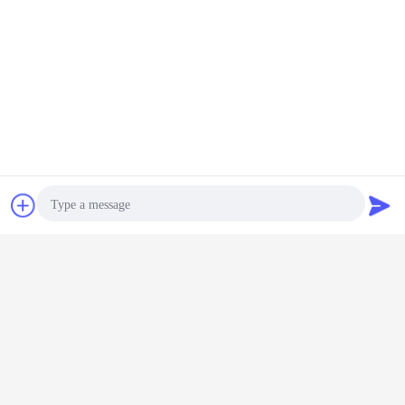
Bate-papo
Pedir um
orçamento
Photo
Video Call
Audio Call