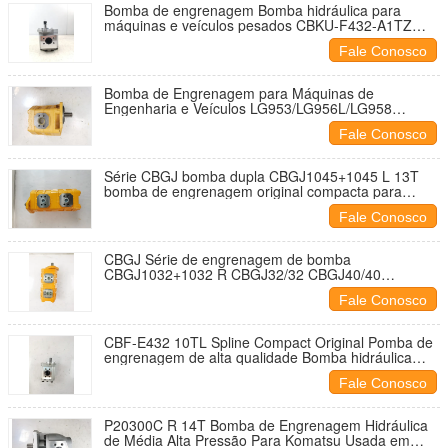
Bomba de engrenagem Bomba hidráulica para
máquinas e veículos pesados CBKU-F432-A1TZ
ligas de aço e alumínio Bomba hidráulica de óleo
Fale Conosco
Excavadora Fábrica de fornecimento
Bomba de Engrenagem para Máquinas de
Engenharia e Veículos LG953/LG956L/LG958
Bomba de Óleo Hidráulico para Escavadeira
Fale Conosco
Fornecimento de Fábrica de Máquinas Pesadas
Série CBGJ bomba dupla CBGJ1045+1045 L 13T
bomba de engrenagem original compacta para
máquinas pesadas e veículos
Fale Conosco
CBGJ Série de engrenagem de bomba
CBGJ1032+1032 R CBGJ32/32 CBGJ40/40
CBGJ50/50 CBGJ63/63 etc Compacta original
Fale Conosco
hidráulica engrenagem de bomba para máquinas de
engenharia
CBF-E432 10TL Spline Compact Original Pomba de
engrenagem de alta qualidade Bomba hidráulica
Máquinas e veículos
Fale Conosco
P20300C R 14T Bomba de Engrenagem Hidráulica
de Média Alta Pressão Para Komatsu Usada em