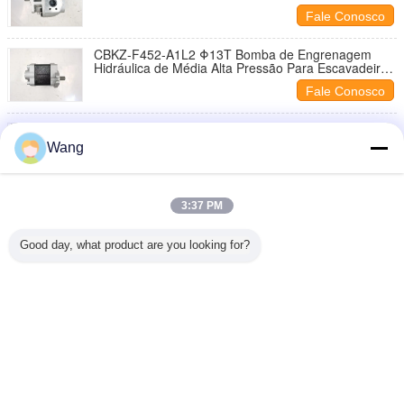
Escavadeira, Carregadeira, Perfuratriz, Guindaste
Fale Conosco
CBKZ-F452-A1L2 Φ13T Bomba de Engrenagem
Hidráulica de Média Alta Pressão Para Escavadeira,
Carregadeira, Perfuratriz, Guindaste
Fale Conosco
Bomba de engrenagem original compacta do
carregador para a maquinaria e o veículo de
Wang
engenharia CBKUL-F427+F427-AFΦL
Fale Conosco
3:37 PM
Fale Conosco
Good day, what product are you looking for?
1 / 15
Mude a língua
Portuguese