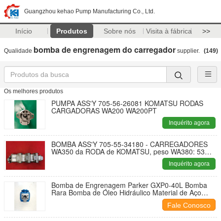
Guangzhou kehao Pump Manufacturing Co., Ltd.
Início
Produtos
Sobre nós
Visita à fábrica
>>
bomba de engrenagem do carregador
Qualidade
supplier.
(149)
Os melhores produtos
PUMPA ASS'Y 705-56-26081 KOMATSU RODAS
CARGADORAS WA200 WA200PT
Inquérito agora
BOMBA ASS'Y 705-55-34180 - CARREGADORES
WA350 da RODA de KOMATSU, peso WA380: 53
quilogramas
Inquérito agora
Bomba de Engrenagem Parker GXP0-40L Bomba
Rara Bomba de Óleo Hidráulico Material de Aço
Inoxidável Fornecimento de Fábrica para Máquinas
Fale Conosco
de Engenharia e Veículos