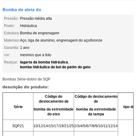
Bomba de aleta do
Pressão:
Pressão média alta
Poder:
Hidráulica
Estrutura:
Bomba de engrenagem
Materiais:
Aço, liga de alumínio, engrenagem do aço/bronze
Garantia:
1 ano
cor:
mesmos que a foto
lagarta da bomba hidráulica
Realçar:
,
bomba hidráulica do boi do patim do gato
Bombas Série-dobro de SQP
descrição do produto:
Código do
Código do deslocamento
deslocamento de
de
Série
tipo do
bomba da extremidade
bomba da extremidade
do eixo
da tampa
SQP21
10/12/14/15/17/19/21/25
2/3/4/5/6/7/8/9/10/11/12/14