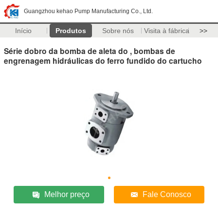
Guangzhou kehao Pump Manufacturing Co., Ltd.
Início
Produtos
Sobre nós
Visita à fábrica
>>
Série dobro da bomba de aleta do , bombas de
engrenagem hidráulicas do ferro fundido do cartucho
Melhor preço
Fale Conosco