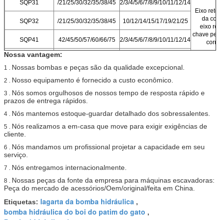
SQP31
/21/25/30/32/35/38/45
2/3/4/5/6/7/8/9/10/11/12/14
Eixo reto
da cor
SQP32
/21/25/30/32/35/38/45
10/12/14/15/17/19/21/25
eixo re
chave pes
SQP41
42/45/50/57/60/66/75
2/3/4/5/6/7/8/9/10/11/12/14
corre
Nossa vantagem:
SQP42
42/45/50/57/60/66/75
10/12/14/15/17/19/21/25
Nossas bombas e peças são da qualidade excepcional.
1 .
SQP43
42/45/50/57/60/66/75
21/25/30/32/35/38/45
Nosso equipamento é fornecido a custo econômico.
2 .
Nós somos orgulhosos de nossos tempo de resposta rápido e
3 .
prazos de entrega rápidos.
Nós mantemos estoque-guardar detalhado dos sobressalentes.
4 .
Nós realizamos a em-casa que move para exigir exigências de
5 .
cliente.
Nós mandamos um profissional projetar a capacidade em seu
6 .
serviço.
Nós entregamos internacionalmente.
7 .
Nossas peças da fonte da empresa para máquinas escavadoras:
8 .
Peça do mercado de acessórios/Oem/original/feita em China.
lagarta da bomba hidráulica
Etiquetas:
,
bomba hidráulica do boi do patim do gato
,