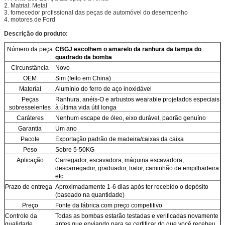
2.
Matrial: Metal
3. fornecedor profissional das peças de automóvel do desempenho
4. motores de Ford
Descrição do produto:
Número da peça
CBGJ escolhem o amarelo da ranhura da tampa do
quadrado da bomba
Circunstância
Novo
OEM
Sim (feito em China)
Material
Alumínio do ferro de aço inoxidável
Peças
Ranhura, anéis-O e arbustos wearable projetados especiais
sobresselentes
à última vida útil longa
Caráteres
Nenhum escape de óleo, eixo durável, padrão genuíno
Garantia
Um ano
Pacote
Exportação padrão de madeira/caixas da caixa
Peso
Sobre 5-50KG
Aplicação
Carregador, escavadora, máquina escavadora,
descarregador, graduador, trator, caminhão de empilhadeira
etc.
Prazo de entrega
Aproximadamente 1-6 dias após ter recebido o depósito
(baseado na quantidade)
Preço
Fonte da fábrica com preço competitivo
Controle da
Todas as bombas estarão testadas e verificadas novamente
qualidade
antes que enviando para se certificar do que você recebeu