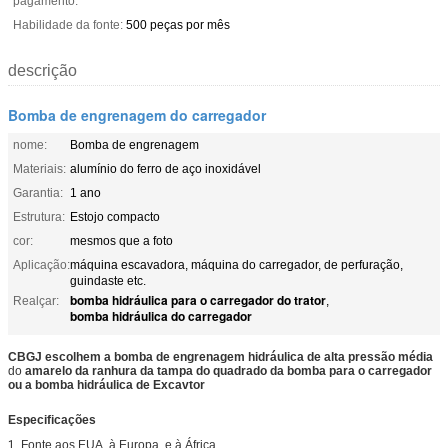
pagamento:
Habilidade da fonte:
500 peças por mês
descrição
Bomba de engrenagem do carregador
nome:
Bomba de engrenagem
Materiais:
alumínio do ferro de aço inoxidável
Garantia:
1 ano
Estrutura:
Estojo compacto
cor:
mesmos que a foto
Aplicação:
máquina escavadora, máquina do carregador, de perfuração,
guindaste etc.
bomba hidráulica para o carregador do trator
Realçar:
,
bomba hidráulica do carregador
CBGJ escolhem a
bomba
de
engrenagem hidráulica de alta pressão média
do
amarelo
da
ranhura
da
tampa
do
quadrado
da
bomba
para o carregador
ou a bomba hidráulica de Excavtor
Especificações
1.
Fonte aos EUA, à Europa, e
à África