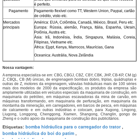
é perfeito.
Pagamento
Pagamento flexível como TT, Western Union, Paypal, cartão
de crédito, visto etc.
Mercados
América: EUA, Colômbia, Canadá, México, Brasil, Peru etc.
principais
Europa: Rússia, alemão, França, Itália, Espanha, Ukrain,
Polônia, Austra etc.
Ásia: Irã, Indonésia, Índia, Singapura, Malásia, Coreia,
Filipinas, Vietname etc.
África: Ejypt, Kenya, Marrocos, Maurícias, Gana
Oceanica: Austrália, Nova Zelândia
Nossa vantagem:
A empresa especializa-se em: CBG, CBGJ, CBZ, CBY, CBK, JHP, CB-KP, CM (g)
Z, CBQL, CB (M) únicas, de engrenagem bombas dobro, triplas, quádruplas e
outras de Z, motores da engrenagem, válvulas hidráulicas mais de 100 séries
mais dos modelos de 2000 da especificação, os produtos da empresa são
amplamente utilizadas em veículos especiais da maquinaria de construção, em
maquinaria do petróleo, em máquinas escavadoras da mina de carvão, em
máquinas transformando, em maquinaria de perfuração, em maquinaria da
montanha da mineração, em carregadores, em barcos de pesca, em máquinas
de calcamento e em outras indústrias e colocam, para Xugong, Lingong,
Liugong, Longgong, Chenggong, Xiamen, Shangong, Changlin, gongo de
Zheng e o outro apoio da maquinaria de construção dos publicitários.
bomba hidráulica para o carregador do trator
Etiquetas:
,
bomba hidráulica do boi do patim
,