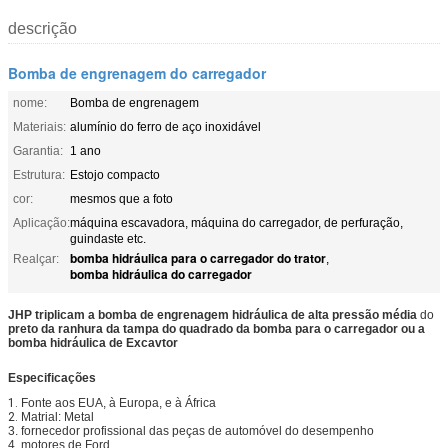
descrição
Bomba de engrenagem do carregador
nome:
Bomba de engrenagem
Materiais:
alumínio do ferro de aço inoxidável
Garantia:
1 ano
Estrutura:
Estojo compacto
cor:
mesmos que a foto
Aplicação:
máquina escavadora, máquina do carregador, de perfuração,
guindaste etc.
bomba hidráulica para o carregador do trator
Realçar:
,
bomba hidráulica do carregador
JHP triplicam a
bomba
de
engrenagem hidráulica de alta pressão média
do
preto
da
ranhura
da
tampa
do
quadrado
da
bomba
para o carregador ou a
bomba hidráulica de Excavtor
Especificações
1.
Fonte aos EUA, à Europa, e
à África
2.
Matrial: Metal
3. fornecedor profissional das peças de automóvel do desempenho
4. motores de Ford