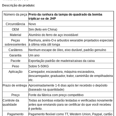
Descrição do produto:
Número da peça
Preto da ranhura da tampa do quadrado da bomba
triplicar-se de JHP
Circunstância
Novo
OEM
Sim (feito em China)
Material
Alumínio do ferro de aço inoxidável
Peças
Ranhura, anéis-O e arbustos wearable projetados especiais
sobresselentes
à última vida útil longa
Caráteres
Nenhum escape de óleo, eixo durável, padrão genuíno
Garantia
Um ano
Pacote
Exportação padrão de madeira/caixas da caixa
Peso
Sobre 5-50KG
Aplicação
Carregador, escavadora, máquina escavadora,
descarregador, graduador, trator, caminhão de empilhadeira
etc.
Prazo de entrega
Aproximadamente 1-6 dias após ter recebido o depósito
(baseado na quantidade)
Preço
Fonte da fábrica com preço competitivo
Controle da
Todas as bombas estarão testadas e verificadas novamente
qualidade
antes que enviando para se certificar do que você recebeu
é perfeito.
Pagamento
Pagamento flexível como TT, Western Union, Paypal, cartão