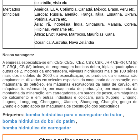
de crédito, visto etc.
Mercados
América: EUA, Colômbia, Canadá, México, Brasil, Peru etc.
principais
Europa: Rússia, alemão, França, Itália, Espanha, Ukrain,
Polônia, Austra etc.
Ásia: Irã, Indonésia, Índia, Singapura, Malásia, Coreia,
Filipinas, Vietname etc.
África: Ejypt, Kenya, Marrocos, Maurícias, Gana
Oceanica: Austrália, Nova Zelândia
Nossa vantagem:
A empresa especializa-se em: CBG, CBGJ, CBZ, CBY, CBK, JHP, CB-KP, CM (g)
Z, CBQL, CB (M) únicas, de engrenagem bombas dobro, triplas, quádruplas e
outras de Z, motores da engrenagem, válvulas hidráulicas mais de 100 séries
mais dos modelos de 2000 da especificação, os produtos da empresa são
amplamente utilizadas em veículos especiais da maquinaria de construção, em
maquinaria do petróleo, em máquinas escavadoras da mina de carvão, em
máquinas transformando, em maquinaria de perfuração, em maquinaria da
montanha da mineração, em carregadores, em barcos de pesca, em máquinas
de calcamento e em outras indústrias e colocam, para Xugong, Lingong,
Liugong, Longgong, Chenggong, Xiamen, Shangong, Changlin, gongo de
Zheng e o outro apoio da maquinaria de construção dos publicitários.
bomba hidráulica para o carregador do trator
Etiquetas:
,
bomba hidráulica do boi do patim
,
bomba hidráulica do carregador